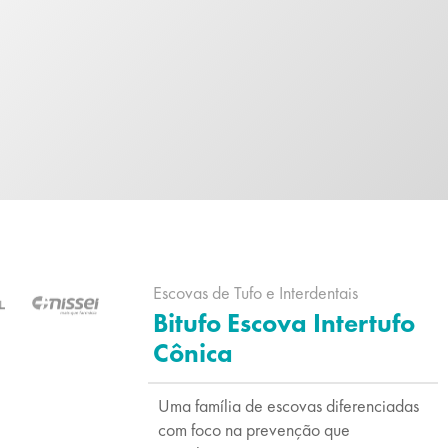
Escovas de Tufo e Interdentais
Bitufo Escova Intertufo
Cônica
Uma família de escovas diferenciadas
com foco na prevenção que