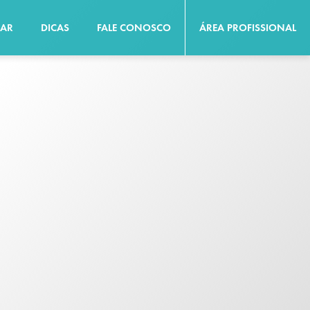
AR
DICAS
FALE CONOSCO
ÁREA PROFISSIONAL