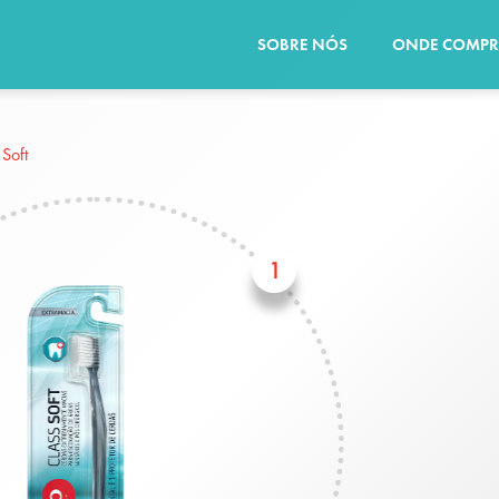
SOBRE NÓS
ONDE COMPR
 Soft
1